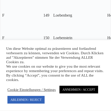
F
149
Loebenberg
H
F
150
Loebenstein
H
Um diese Website optimal zu präsentieren und fortlaufend
verbessern zu können, verwenden wir Cookies. Durch Klicken
auf "Akzeptieren" stimmen Sie der Verwendung ALLER
F
151
Loebenstein
re
Cookies zu.
We use cookies on our website to give you the most relevant
experience by remembering your preferences and repeat visits.
By clicking “Accept”, you consent to the use of ALL the
cookies.
F
152
Kaufherr
L
Cookie Einstellungen / Settings
ANNEHMEN / ACCEPT
ABLEHNEN / REJECT
F
153
Gruenspecht
Rindsfeld
R