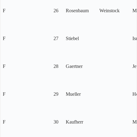
F
26
Rosenbaum
Weinstock
Ma
F
27
Stiebel
Is
F
28
Gaertner
Je
F
29
Mueller
H
F
30
Kaufherr
Me