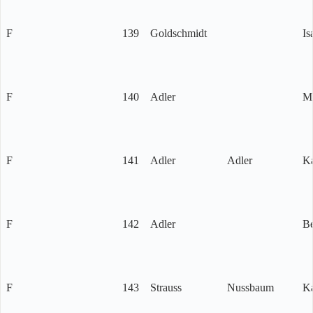
F
139
Goldschmidt
Is
F
140
Adler
M
F
141
Adler
Adler
Ka
F
142
Adler
Be
F
143
Strauss
Nussbaum
Ka