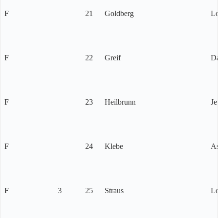
F
21
Goldberg
Lo
F
22
Greif
D
F
23
Heilbrunn
Je
F
24
Klebe
As
F
3
25
Straus
L