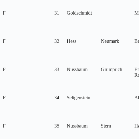
F
31
Goldschmidt
M
F
32
Hess
Neumark
Be
F
33
Nussbaum
Grumprich
Em
Re
F
34
Seligenstein
A
F
35
Nussbaum
Stern
H