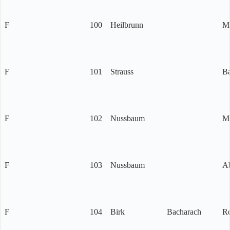
F
100
Heilbrunn
Me
F
101
Strauss
Ba
F
102
Nussbaum
Me
F
103
Nussbaum
A
F
104
Birk
Bacharach
R