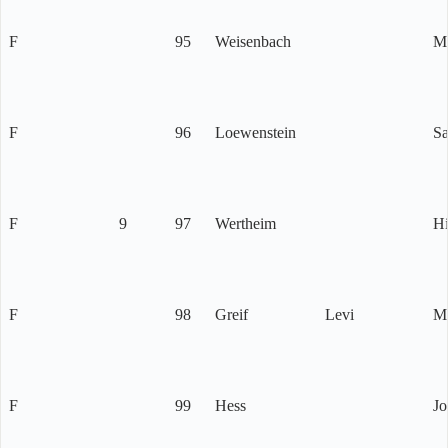
F
95
Weisenbach
Mo
F
96
Loewenstein
S
F
9
97
Wertheim
Hi
F
98
Greif
Levi
M
F
99
Hess
Jo