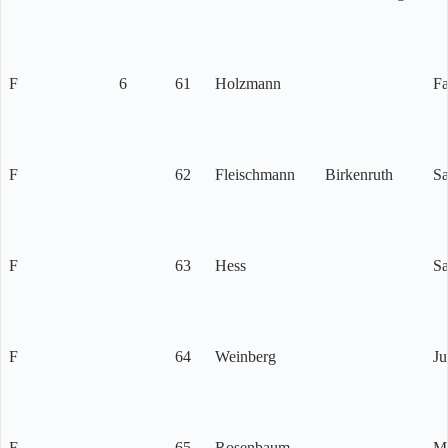
F
6
61
Holzmann
Fa
F
62
Fleischmann
Birkenruth
Sa
F
63
Hess
S
F
64
Weinberg
Ju
F
65
Rosenbaum
M