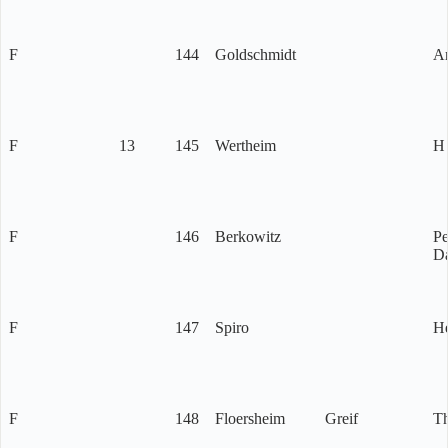
F
144
Goldschmidt
Ar
F
13
145
Wertheim
H
F
146
Berkowitz
Pe
D
F
147
Spiro
H
F
148
Floersheim
Greif
Th