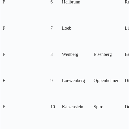
F
6
Heilbrunn
R
F
7
Loeb
Li
F
8
Weilberg
Eisenberg
Ba
F
9
Loewenberg
Oppenheimer
D
F
10
Katzenstein
Spiro
D