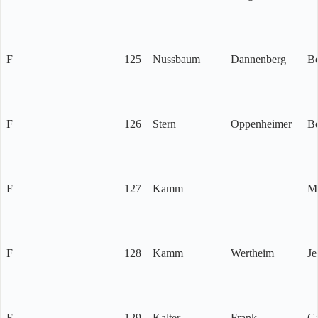
F
125
Nussbaum
Dannenberg
Be
F
126
Stern
Oppenheimer
Be
F
127
Kamm
Me
F
128
Kamm
Wertheim
Je
F
129
Kalter
Frank
Gi