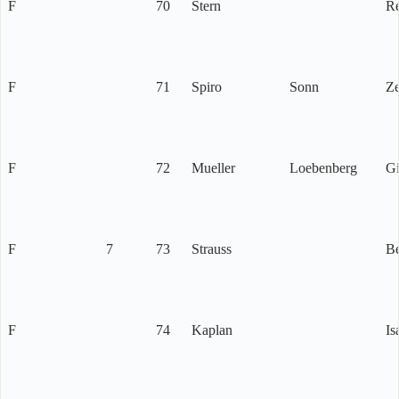
F
70
Stern
Re
F
71
Spiro
Sonn
Ze
F
72
Mueller
Loebenberg
Gi
F
7
73
Strauss
Be
F
74
Kaplan
Is