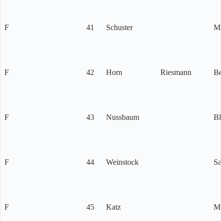
F
41
Schuster
Mi
F
42
Horn
Riesmann
Be
F
43
Nussbaum
Bl
F
44
Weinstock
S
F
45
Katz
M