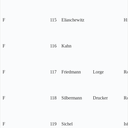
F
115
Eliaschewitz
Hi
F
116
Kahn
F
117
Friedmann
Lorge
R
F
118
Silbermann
Drucker
R
F
119
Sichel
Is