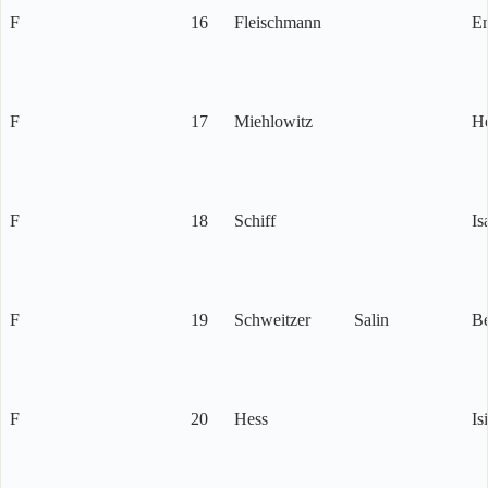
F
16
Fleischmann
E
F
17
Miehlowitz
H
F
18
Schiff
Is
F
19
Schweitzer
Salin
Be
F
20
Hess
Is