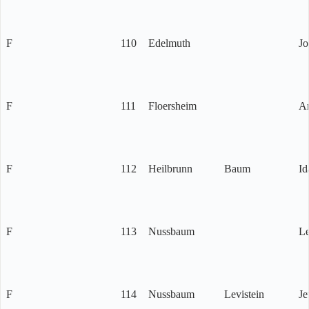
F
110
Edelmuth
Jo
F
111
Floersheim
A
F
112
Heilbrunn
Baum
Id
F
113
Nussbaum
Le
F
114
Nussbaum
Levistein
Je