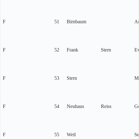
F
51
Birnbaum
A
F
52
Frank
Stern
E
F
53
Stern
M
F
54
Neuhaus
Reiss
Ge
F
55
Weil
Se