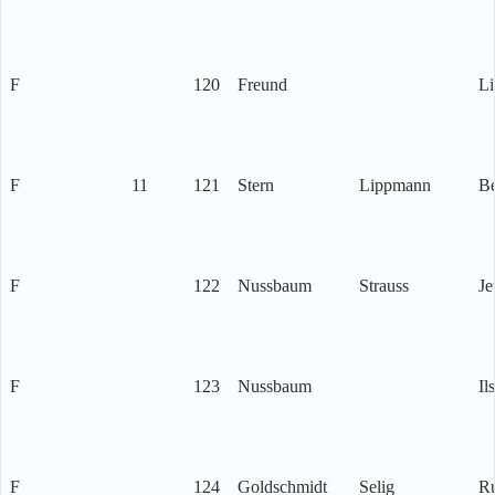
F
120
Freund
L
F
11
121
Stern
Lippmann
Be
F
122
Nussbaum
Strauss
Je
F
123
Nussbaum
Il
F
124
Goldschmidt
Selig
Ru