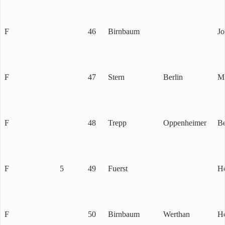
F
46
Birnbaum
Jo
F
47
Stern
Berlin
M
F
48
Trepp
Oppenheimer
Be
F
5
49
Fuerst
H
F
50
Birnbaum
Werthan
He