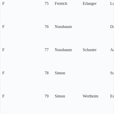
F
75
Freirich
Erlanger
Lo
F
76
Nussbaum
Da
F
77
Nussbaum
Schuster
Ad
F
78
Simon
S
F
79
Simon
Wertheim
E