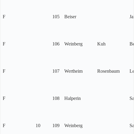
F
105
Beiser
Ja
F
106
Weinberg
Kuh
Be
F
107
Wertheim
Rosenbaum
L
F
108
Halperin
S
F
10
109
Weinberg
S