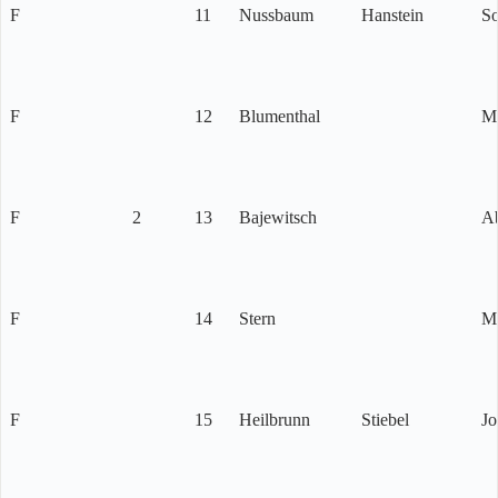
F
11
Nussbaum
Hanstein
So
F
12
Blumenthal
M
F
2
13
Bajewitsch
A
F
14
Stern
M
F
15
Heilbrunn
Stiebel
Jo