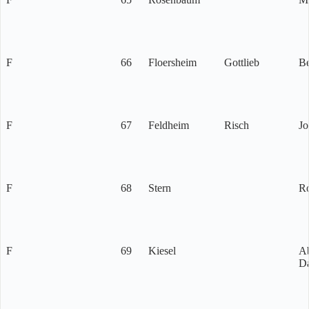
F
66
Floersheim
Gottlieb
Be
F
67
Feldheim
Risch
Jo
F
68
Stern
R
F
69
Kiesel
A
D