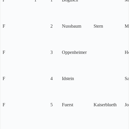
F
2
Nussbaum
Stern
M
F
3
Oppenheimer
H
F
4
Idstein
S
F
5
Fuerst
Kaiserblueth
Jo