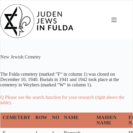
Skip
to
content
New Jewish Cemetry
The Fulda cemetery (marked ”F“ in column 1) was closed on
December 10, 1940. Burials in 1941 and 1942 took place at the
cemetery in Weyhers (marked ”W“ in column 1).
Q Please use the search function for your research (right above the
table).
CEMETERY
ROW
NO
NAME
MAIDEN
F
NAME
N
F
1
1
Bogusch
M