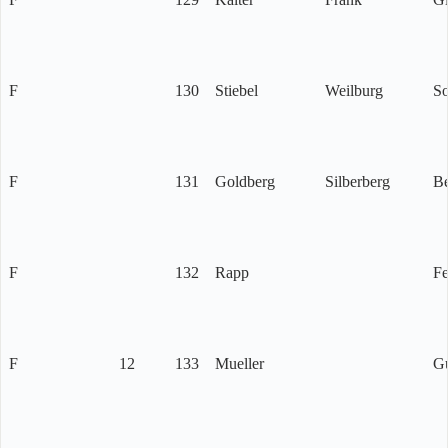
F
130
Stiebel
Weilburg
So
F
131
Goldberg
Silberberg
Be
F
132
Rapp
Fe
F
12
133
Mueller
Gu