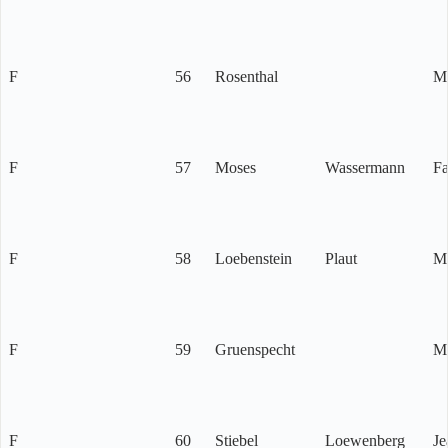
F
56
Rosenthal
M
F
57
Moses
Wassermann
Fa
F
58
Loebenstein
Plaut
M
F
59
Gruenspecht
Mi
F
60
Stiebel
Loewenberg
Je