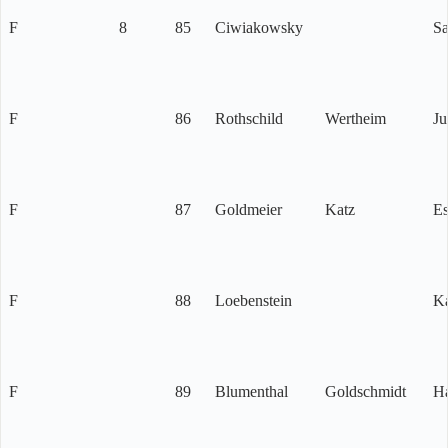
F
8
85
Ciwiakowsky
Sa
F
86
Rothschild
Wertheim
Ju
F
87
Goldmeier
Katz
Es
F
88
Loebenstein
K
F
89
Blumenthal
Goldschmidt
H