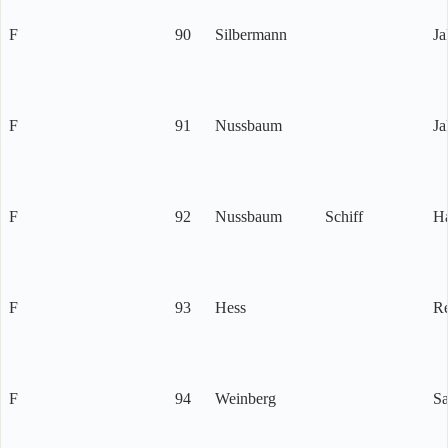
F
90
Silbermann
Ja
F
91
Nussbaum
Ja
F
92
Nussbaum
Schiff
H
F
93
Hess
R
F
94
Weinberg
S