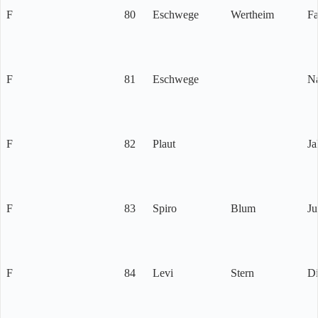
F
80
Eschwege
Wertheim
Fa
F
81
Eschwege
N
F
82
Plaut
Ja
F
83
Spiro
Blum
Ju
F
84
Levi
Stern
D