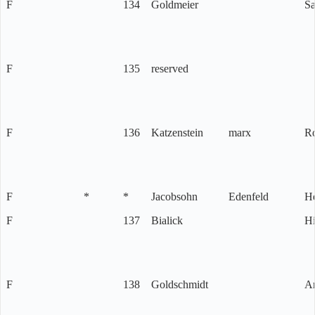
F
134
Goldmeier
S
F
135
reserved
F
136
Katzenstein
marx
Ro
F
*
*
Jacobsohn
Edenfeld
He
F
137
Bialick
Hi
F
138
Goldschmidt
A