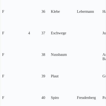
F
36
Klebe
Lebermann
H
F
4
37
Eschwege
Ju
F
38
Nussbaum
A
B
F
39
Plaut
Gu
F
40
Spiro
Freudenberg
Pa