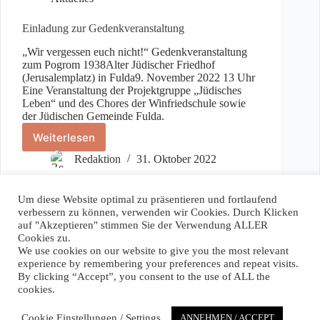
Einladung zur Gedenkveranstaltung
„Wir vergessen euch nicht!“ Gedenkveranstaltung
zum Pogrom 1938Alter Jüdischer Friedhof
(Jerusalemplatz) in Fulda9. November 2022 13 Uhr
Eine Veranstaltung der Projektgruppe „Jüdisches
Leben“ und des Chores der Winfriedschule sowie
der Jüdischen Gemeinde Fulda.
Weiterlesen
Einladung
zur
Redaktion
31. Oktober 2022
Gedenkveranstaltung
Um diese Website optimal zu präsentieren und fortlaufend
verbessern zu können, verwenden wir Cookies. Durch Klicken
auf "Akzeptieren" stimmen Sie der Verwendung ALLER
Spenden / Donate
Cookies zu.
We use cookies on our website to give you the most relevant
Wenn Sie unser Projekt unterstützen wollen, können Sie hier
experience by remembering your preferences and repeat visits.
einen Betrag Ihrer Wahl spenden. Vielen Dank!
By clicking “Accept”, you consent to the use of ALL the
cookies.
If you want to support our project you can donate any amount
you like! Thank you very much!
Cookie Einstellungen / Settings
ANNEHMEN / ACCEPT