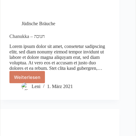
Jüdische Bräuche
Chanukka – חנוכה
Lorem ipsum dolor sit amet, consetetur sadipscing
elitr, sed diam nonumy eirmod tempor invidunt ut
labore et dolore magna aliquyam erat, sed diam
voluptua. At vero eos et accusam et justo duo
dolores et ea rebum. Stet clita kasd gubergren,…
Weiterlesen
Chanukka
–
Leni
1. März 2021
חנוכה