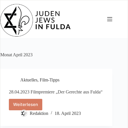
Zum
Inhalt
springen
Monat
April 2023
Aktuelles
,
Film-Tipps
28.04.2023 Filmpremiere „Der Gerechte aus Fulda“
Weiterlesen
28.04.2023
Filmpremiere
Redaktion
18. April 2023
„Der
Gerechte