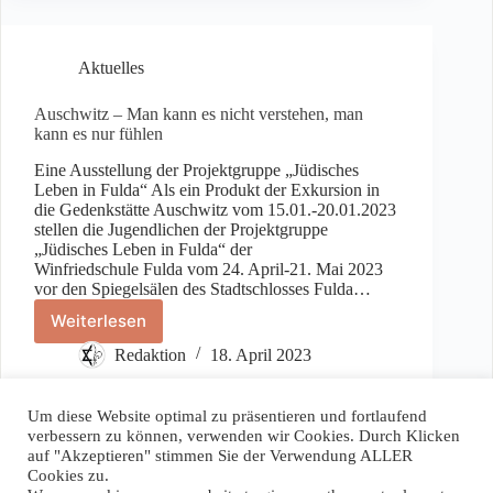
aus
Fulda“
Aktuelles
Auschwitz – Man kann es nicht verstehen, man
kann es nur fühlen
Eine Ausstellung der Projektgruppe „Jüdisches
Leben in Fulda“ Als ein Produkt der Exkursion in
die Gedenkstätte Auschwitz vom 15.01.-20.01.2023
stellen die Jugendlichen der Projektgruppe
„Jüdisches Leben in Fulda“ der
Winfriedschule Fulda vom 24. April-21. Mai 2023
vor den Spiegelsälen des Stadtschlosses Fulda…
Weiterlesen
Auschwitz
–
Redaktion
18. April 2023
Man
kann
es
Um diese Website optimal zu präsentieren und fortlaufend
nicht
verbessern zu können, verwenden wir Cookies. Durch Klicken
verstehen,
auf "Akzeptieren" stimmen Sie der Verwendung ALLER
Spenden / Donate
man
Cookies zu.