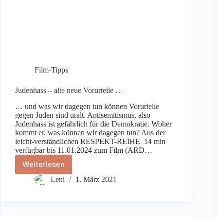
Film-Tipps
Judenhass – alte neue Vorurteile …
… und was wir dagegen tun können Vorurteile
gegen Juden sind uralt. Antisemitismus, also
Judenhass ist gefährlich für die Demokratie. Woher
kommt er, was können wir dagegen tun? Aus der
leicht-verständlichen RESPEKT-REIHE 14 min
verfügbar bis 11.01.2024 zum Film (ARD…
Weiterlesen
Judenhass
–
Leni
1. März 2021
alte
neue
Vorurteile
…