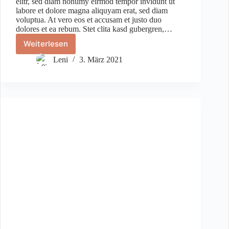
elitr, sed diam nonumy eirmod tempor invidunt ut
labore et dolore magna aliquyam erat, sed diam
voluptua. At vero eos et accusam et justo duo
dolores et ea rebum. Stet clita kasd gubergren,…
Weiterlesen
Lorem
ipsum
Leni
3. März 2021
dolor
sit
amet