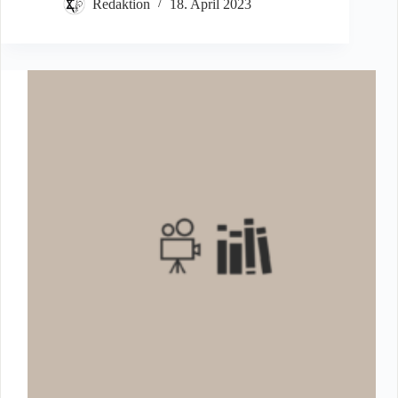
Filmpremiere
Redaktion
18. April 2023
„Der
Gerechte
aus
Fulda“