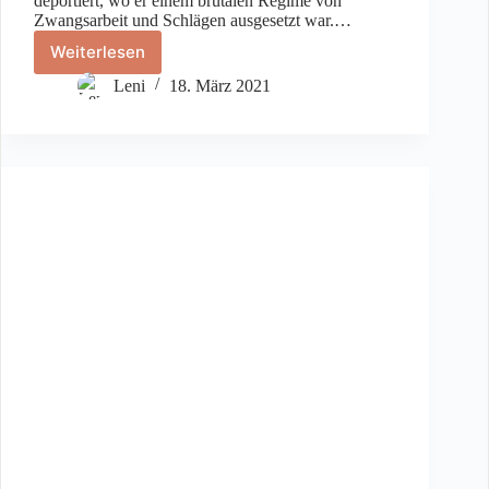
deportiert, wo er einem brutalen Regime von
Zwangsarbeit und Schlägen ausgesetzt war.…
Weiterlesen
Reichspogromnacht
1938
Leni
18. März 2021
in
Fulda:
Arnold
Goldschmidt
erinnert
sich