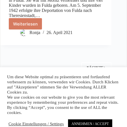
in Fulda. Sie war mit Moritz verheiratet und ihre vier
Kinder wurden in Fulda geboren. Am 5. September
1942 erfolgte ihre Deportation von Fulda nach
Theresienstadt,…
Weiterlesen
Bertha
Wiesenberg
Ronja
26. April 2021
NÄCHSTE
Um diese Website optimal zu präsentieren und fortlaufend
verbessern zu können, verwenden wir Cookies. Durch Klicken
auf "Akzeptieren" stimmen Sie der Verwendung ALLER
Spenden / Donate
Cookies zu.
We use cookies on our website to give you the most relevant
Wenn Sie unser Projekt unterstützen wollen, können Sie hier
experience by remembering your preferences and repeat visits.
einen Betrag Ihrer Wahl spenden. Vielen Dank!
By clicking “Accept”, you consent to the use of ALL the
cookies.
If you want to support our project you can donate any amount
you like! Thank you very much!
Cookie Einstellungen / Settings
ANNEHMEN / ACCEPT