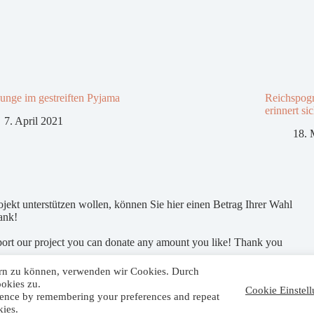
unge im gestreiften Pyjama
Reichspogr
erinnert si
7. April 2021
18. 
jekt unterstützen wollen, können Sie hier einen Betrag Ihrer Wahl
ank!
port our project you can donate any amount you like! Thank you
ern zu können, verwenden wir Cookies. Durch
okies zu.
Cookie Einstell
rience by remembering your preferences and repeat
Impressum
Datenschutz
kies.