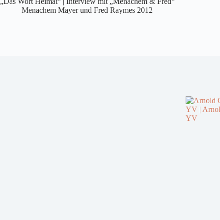
„Das Wort Heimat“ | Interview mit „Menachem & Fred“
Menachem Mayer und Fred Raymes 2012