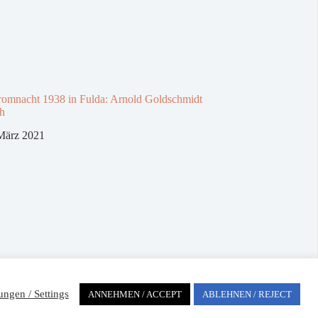
omnacht 1938 in Fulda: Arnold Goldschmidt
ch
März 2021
ungen / Settings
ANNEHMEN / ACCEPT
ABLEHNEN / REJECT