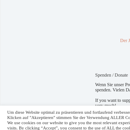
Der J
Spenden / Donate
Wenn Sie unser Pro
spenden. Vielen D
If you want to sup
very much!
Um diese Website optimal zu präsentieren und fortlaufend verbess
Klicken auf "Akzeptieren" stimmen Sie der Verwendung ALLER Co
We use cookies on our website to give you the most relevant expe
Kontakt
visits. By clicking “Accept”, you consent to the use of ALL the coo